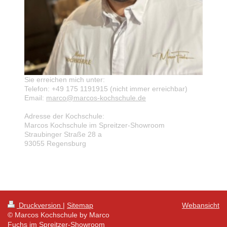
Sie erreichen mich unter:
Telefon: +49 175 1191915 (nicht immer erreichbar)
Email:
marco@marcos-kochschule.de
Adresse der Kochschule:
Marcos Kochschule im Spreitzer-Showroom
Straubinger Straße 28 a
93055 Regensburg
Druckversion
|
Sitemap
Webansicht
© Marcos Kochschule by Marco
Fuchs im Spreitzer-Showroom